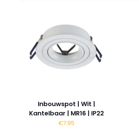
Inbouwspot | Wit |
Kantelbaar | MR16 | IP22
€
7.95