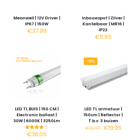
Meanwell | 12V Driver |
Inbouwspot | Zilver |
IP67 | 150W
Kantelbaar | MR16 |
€
37.99
IP22
€
5.95
-13%
LED TL BUIS | 150 CM |
LED TL armatuur |
Electronic ballast |
150cm | Reflector |
30W | 6000K | 3250Lm
T.b.v. 3 buizen
Oorspronkeli
Huidig
€
19.95
€
22.95
prijs
prijs
€
36.05
Gewaardeerd
was:
is:
4.00