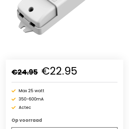
Oorspronkelijke
Huidige
€
22.95
€
24.95
prijs
prijs
was:
is:
€24.95.
€22.95.
Max 25 watt
350-600mA
Actec
Op voorraad