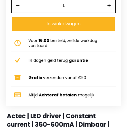
Actec
|
LED
driver
|
In winkelwagen
Constant
current
|
Voor
16:00
besteld, zelfde werkdag
350-
verstuurd
600mA
|
Dimbaar
14 dagen geld terug
garantie
|
25W
aantal
Gratis
verzenden vanaf €50
Altijd
Achteraf betalen
mogelijk
Actec | LED driver | Constant
current | 350-600mA | Dimbaar |