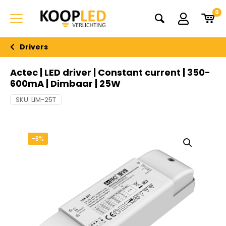
0
Drivers
Actec | LED driver | Constant current | 350-
600mA | Dimbaar | 25W
SKU:
LIM-25T
-8%