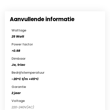
uit 5
€22.95.
€19.95.
Aanvullende informatie
Wattage
25 Watt
Power factor
>0.98
Dimbaar
Ja, triac
Bedrijfstemperatuur
-20°C t/m +45°C
Garantie
2 jaar
Voltage
220-240V(AC)